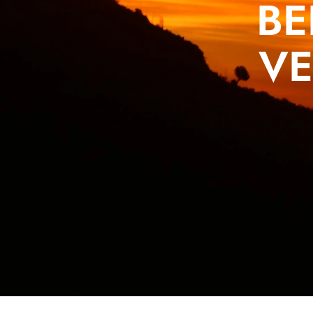
BE
VE