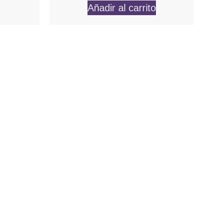
Añadir al carrito
Ubícanos
Dirección:
Agüimes Gran Canaria
Email:
info@ecofinca.com
Teléfono: