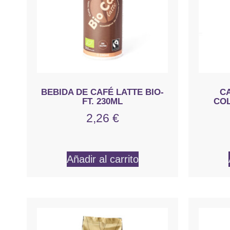
BEBIDA DE CAFÉ LATTE BIO-
C
FT. 230ML
COL
2,26
€
Añadir al carrito