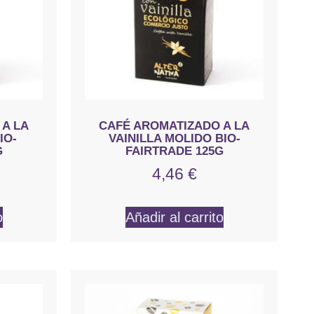
 A LA
CAFÉ AROMATIZADO A LA
IO-
VAINILLA MOLIDO BIO-
G
FAIRTRADE 125G
4,46
€
o
Añadir al carrito