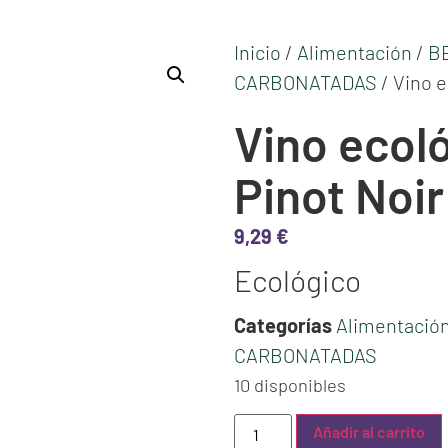
Inicio
/
Alimentación
/
B
CARBONATADAS
/ Vino 
Vino ecol
Pinot Noi
9,29
€
Ecológico
Categorías
Alimentació
CARBONATADAS
10 disponibles
Añadir al carrito