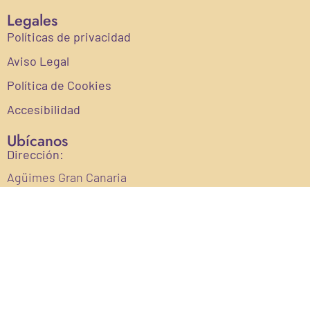
Legales
Políticas de privacidad
Aviso Legal
Política de Cookies
Accesibilidad
Ubícanos
Dirección:
Agüimes Gran Canaria
Email:
info@ecofinca.com
Teléfono:
622810543
Financiado por la Unión Europea con el programa kit digital