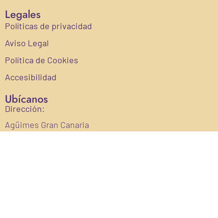
Legales
Políticas de privacidad
Aviso Legal
Política de Cookies
Accesibilidad
Ubícanos
Dirección:
Agüimes Gran Canaria
Email:
info@ecofinca.com
Teléfono:
622810543
Financiado por la Unión Europea con el programa kit digital