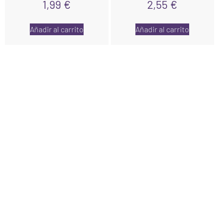
1,99
€
2,55
€
Añadir al carrito
Añadir al carrito
Links
Inicio
Nosotros
Tienda
Contáctanos
Legales