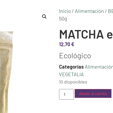
Inicio
/
Alimentación
/
B
50g
MATCHA en
12,70
€
Ecológico
Categorías
Alimentació
VEGETALIA
10 disponibles
Añadir al carrito